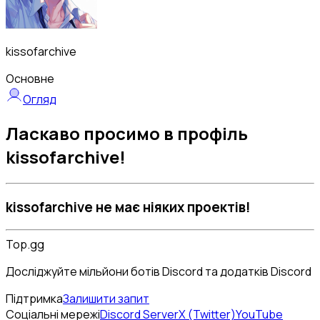
kissofarchive
Основне
Огляд
Ласкаво просимо в профіль
kissofarchive!
kissofarchive не має ніяких проектів!
Top.gg
Досліджуйте мільйони ботів Discord та додатків Discord
Підтримка
Залишити запит
Соціальні мережі
Discord Server
X (Twitter)
YouTube