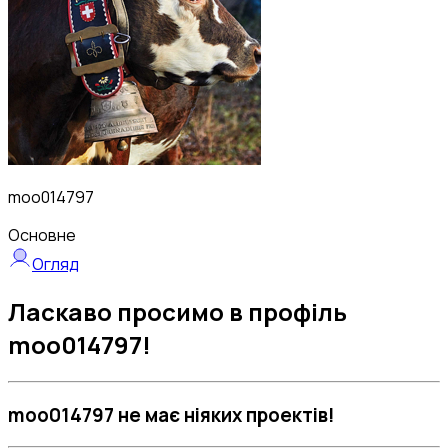
moo014797
Основне
Огляд
Ласкаво просимо в профіль
moo014797!
moo014797 не має ніяких проектів!