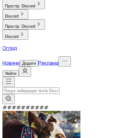
Простір:
Discord
Discord
Простір:
Discord
Discord
Огляд
Новини
Реклама
Додати
Увійти
#
#
#
#
#
#
#
#
#
#