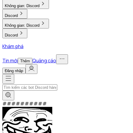
Không gian:
Discord
Discord
Không gian:
Discord
Discord
Khám phá
Tin mới
Quảng cáo
Thêm
Đăng nhập
#
#
#
#
#
#
#
#
#
#