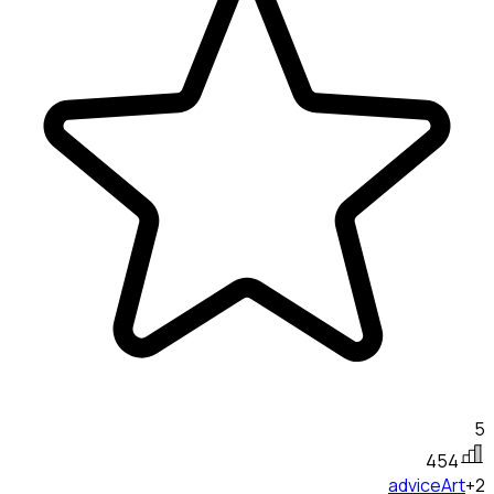
5
454
advice
Art
+2