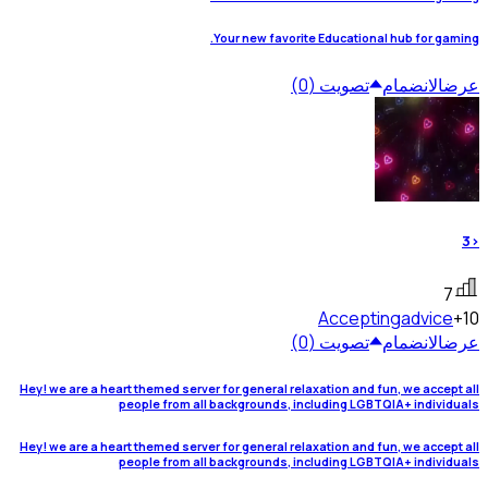
Your new favorite Educational hub for gaming.
عرض
الانضمام
تصويت (0)
<3
7
Accepting
advice
+10
عرض
الانضمام
تصويت (0)
Hey! we are a heart themed server for general relaxation and fun, we accept all
people from all backgrounds, including LGBTQIA+ individuals
Hey! we are a heart themed server for general relaxation and fun, we accept all
people from all backgrounds, including LGBTQIA+ individuals