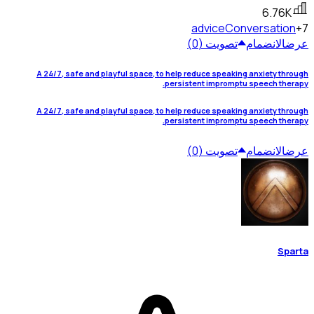
6.76K
advice
Conversation
+7
عرض
الانضمام
تصويت (0)
A 24/7, safe and playful space, to help reduce speaking anxiety through
persistent impromptu speech therapy.
A 24/7, safe and playful space, to help reduce speaking anxiety through
persistent impromptu speech therapy.
عرض
الانضمام
تصويت (0)
Sparta