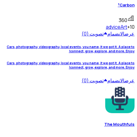
³Carbon
360
advice
Art
+10
عرض
الانضمام
تصويت (0)
Cars, photography, videography, local events, you name, it we got it. A place to
connect, grow, explore, and more. Enjoy!
Cars, photography, videography, local events, you name, it we got it. A place to
connect, grow, explore, and more. Enjoy!
عرض
الانضمام
تصويت (0)
The Mouthfuls