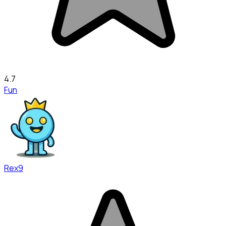
4.7
Fun
Rex9