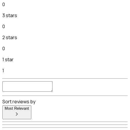
0
3 stars
0
2 stars
0
1 star
1
Sort reviews by
Most Relevant