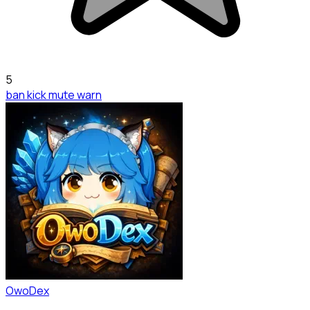
5
ban kick mute warn
OwoDex