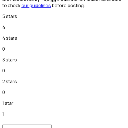
to check
our guidelines
before posting.
5 stars
4
4 stars
0
3 stars
0
2 stars
0
1 star
1