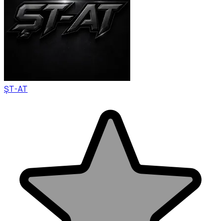
ŞT-AT