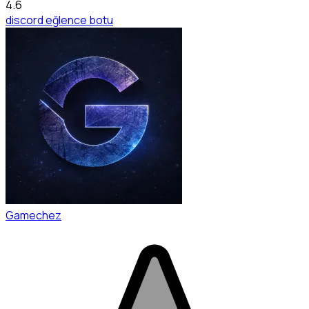
4.6
discord eğlence botu
Gamechez