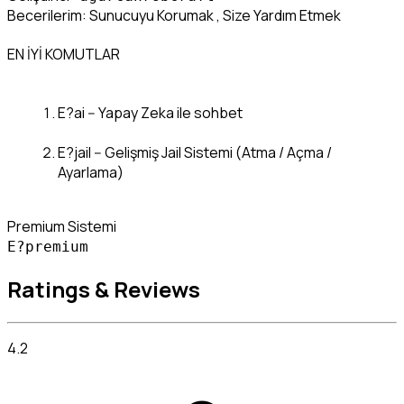
Becerilerim: Sunucuyu Korumak , Size Yardım Etmek
EN İYİ KOMUTLAR
E?ai -- Yapay Zeka ile sohbet
E?jail -- Gelişmiş Jail Sistemi (Atma / Açma / 
Ayarlama)
E?premium
Ratings & Reviews
4.2