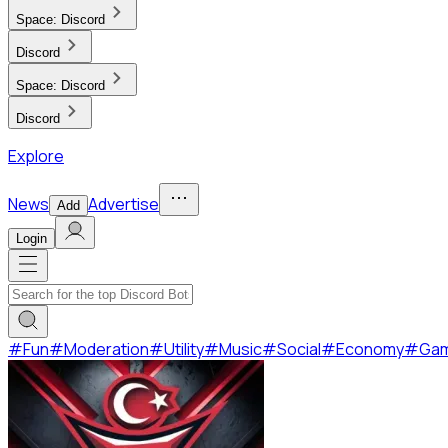
Space:
Discord
Discord
Space:
Discord
Discord
Explore
News
Advertise
Add
Login
#
Fun
#
Moderation
#
Utility
#
Music
#
Social
#
Economy
#
Ga