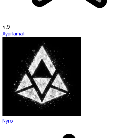
4.9
Ayarlamalı
Nyro