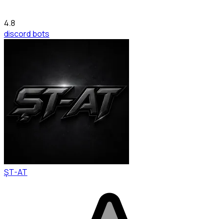
4.8
discord bots
ŞT-AT