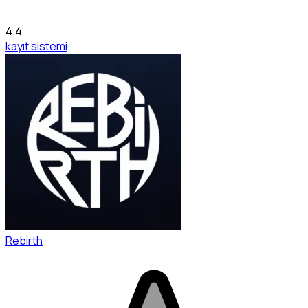
4.4
kayıt sistemi
Rebirth