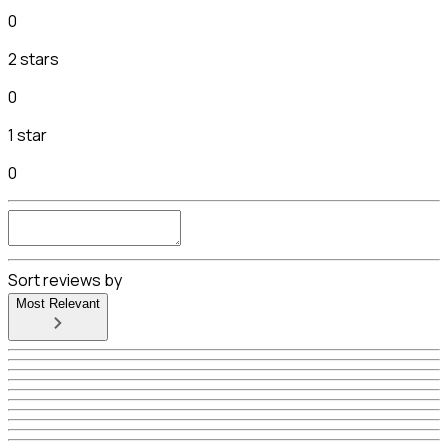
0
2 stars
0
1 star
0
Sort reviews by
Most Relevant