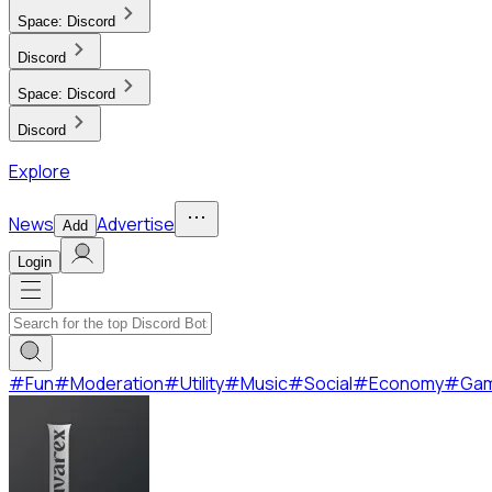
Space:
Discord
Discord
Space:
Discord
Discord
Explore
News
Advertise
Add
Login
#
Fun
#
Moderation
#
Utility
#
Music
#
Social
#
Economy
#
Ga