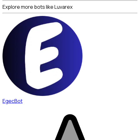
Explore more bots like Luvarex
EgecBot