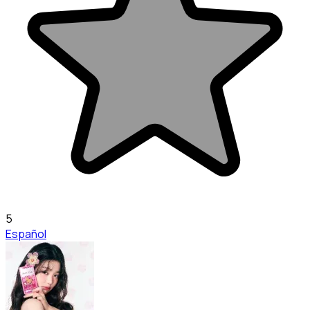
5
Español