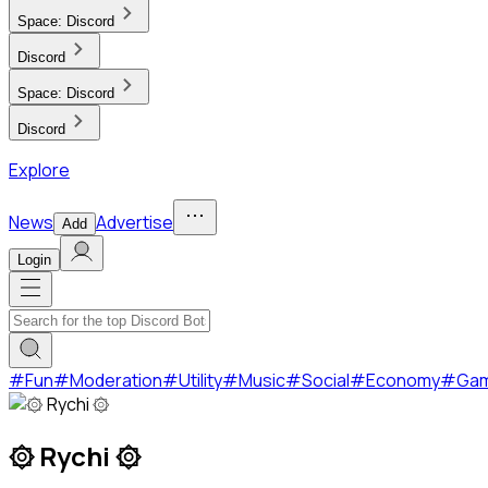
Space:
Discord
Discord
Space:
Discord
Discord
Explore
News
Advertise
Add
Login
#
Fun
#
Moderation
#
Utility
#
Music
#
Social
#
Economy
#
Ga
۞ Rychi ۞