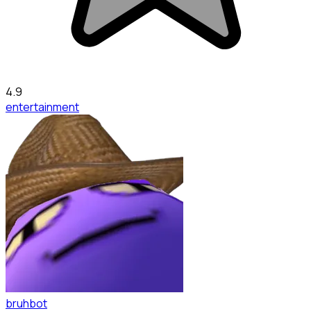
4.9
entertainment
bruhbot