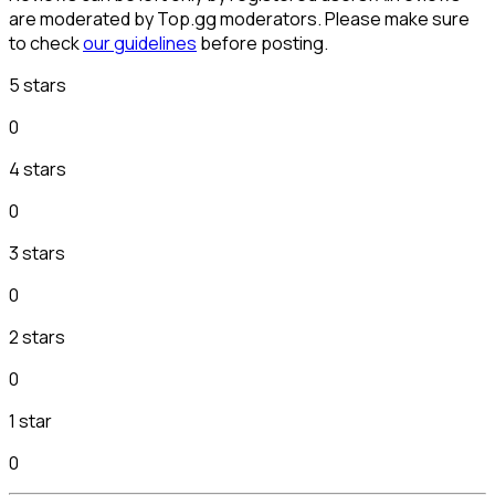
are moderated by Top.gg moderators. Please make sure
to check
our guidelines
before posting.
5 stars
0
4 stars
0
3 stars
0
2 stars
0
1 star
0