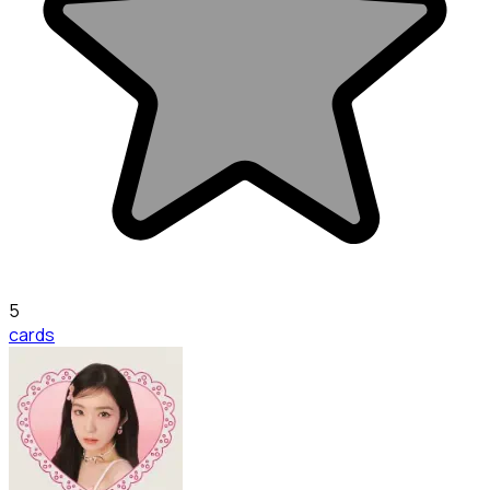
5
cards