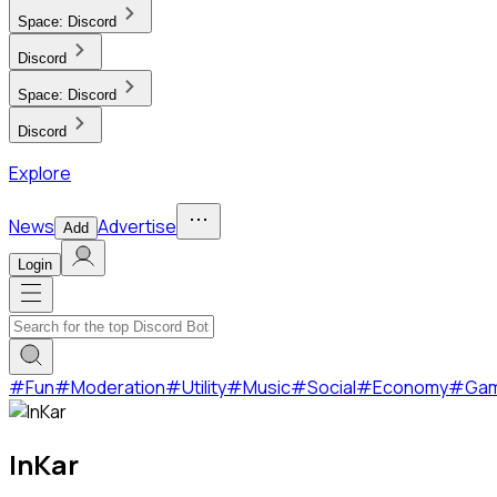
Space:
Discord
Discord
Space:
Discord
Discord
Explore
News
Advertise
Add
Login
#
Fun
#
Moderation
#
Utility
#
Music
#
Social
#
Economy
#
Ga
InKar