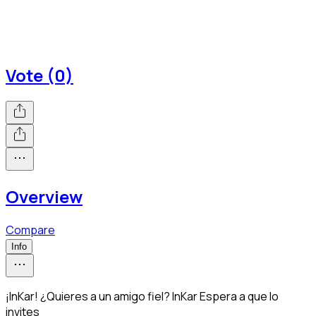
Vote (0)
Overview
Compare
Info
¡InKar! ¿Quieres a un amigo fiel? InKar Espera a que lo
invites