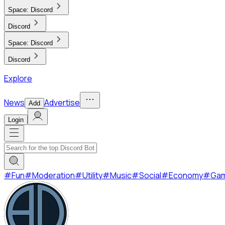
Space:
Discord
Discord
Space:
Discord
Discord
Explore
News
Advertise
Add
Login
#
Fun
#
Moderation
#
Utility
#
Music
#
Social
#
Economy
#
Ga