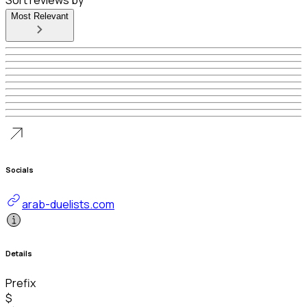
Most Relevant
Socials
arab-duelists.com
Details
Prefix
$