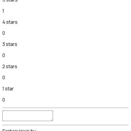
1
4 stars
0
3 stars
0
2 stars
0
1 star
0
Sort reviews by