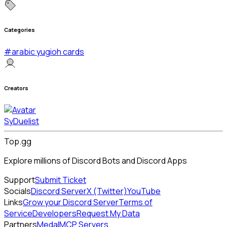
Categories
#
arabic yugioh cards
Creators
SyDuelist
Top.gg
Explore millions of Discord Bots and Discord Apps
Support
Submit Ticket
Socials
Discord Server
X (Twitter)
YouTube
Links
Grow your Discord Server
Terms of
Service
Developers
Request My Data
Partners
Medal
MCP Servers