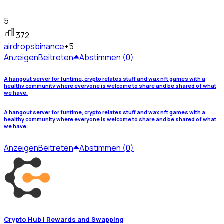
5
372
airdrops
binance
+5
Anzeigen
Beitreten
Abstimmen (0)
A hangout server for funtime, crypto relates stuff and wax nft games with a
healthy community where everyone is welcome to share and be shared of what
we have.
A hangout server for funtime, crypto relates stuff and wax nft games with a
healthy community where everyone is welcome to share and be shared of what
we have.
Anzeigen
Beitreten
Abstimmen (0)
Crypto Hub | Rewards and Swapping