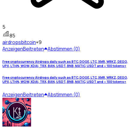
5
85
airdrops
bitcoin
+9
Anzeigen
Beitreten
Abstimmen (0)
Free cryptocurrency Airdrops daily such as BTC, DOGE, LTC, XMR, WRKZ, DEGO,
UPX, LTHN, WOW, XDAI, TRX, BAN, USDT, BNB, MATIC, USDT and ~ 100 tokens+
Free cryptocurrency Airdrops daily such as BTC, DOGE, LTC, XMR, WRKZ, DEGO,
UPX, LTHN, WOW, XDAI, TRX, BAN, USDT, BNB, MATIC, USDT and ~ 100 tokens+
Anzeigen
Beitreten
Abstimmen (0)