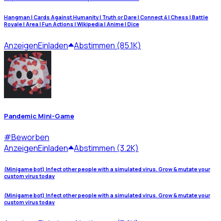
Hangman | Cards Against Humanity | Truth or Dare | Connect 4 | Chess | Battle
Royale | Area | Fun Actions | Wikipedia | Anime | Dice
Anzeigen
Einladen
Abstimmen (85.1K)
Pandemic Mini-Game
#
Beworben
Anzeigen
Einladen
Abstimmen (3.2K)
(Minigame bot) Infect other people with a simulated virus. Grow & mutate your
custom virus today
(Minigame bot) Infect other people with a simulated virus. Grow & mutate your
custom virus today