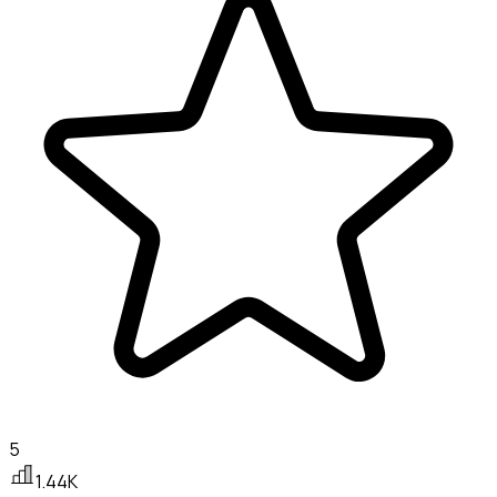
5
1.44K