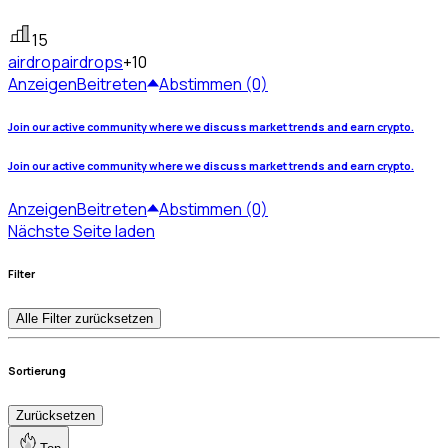
15
airdrop
airdrops
+10
Anzeigen
Beitreten
Abstimmen (0)
Join our active community where we discuss market trends and earn crypto.
Join our active community where we discuss market trends and earn crypto.
Anzeigen
Beitreten
Abstimmen (0)
Nächste Seite laden
Filter
Alle Filter zurücksetzen
Sortierung
Zurücksetzen