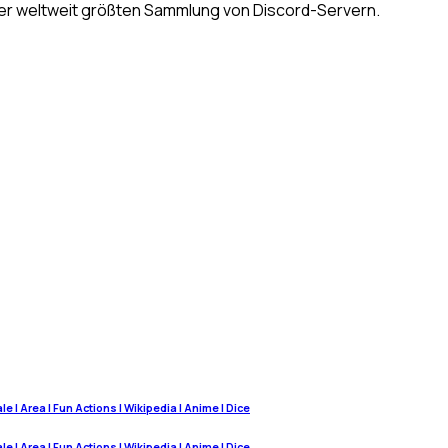
n der weltweit größten Sammlung von Discord-Servern.
 | Area | Fun Actions | Wikipedia | Anime | Dice
 | Area | Fun Actions | Wikipedia | Anime | Dice