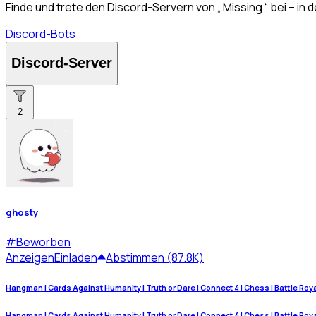
Finde und trete den Discord-Servern von „ Missing “ bei – i
Discord-Bots
Discord-Server
2
ghosty
#
Beworben
Anzeigen
Einladen
Abstimmen (87.8K)
Hangman | Cards Against Humanity | Truth or Dare | Connect 4 | Chess | Battle Royale
Hangman | Cards Against Humanity | Truth or Dare | Connect 4 | Chess | Battle Royale