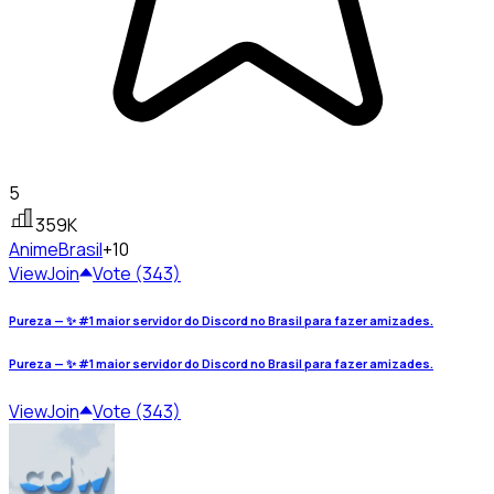
5
359K
Anime
Brasil
+10
View
Join
Vote (343)
Pureza — ✨ #1 maior servidor do Discord no Brasil para fazer amizades.
Pureza — ✨ #1 maior servidor do Discord no Brasil para fazer amizades.
View
Join
Vote (343)