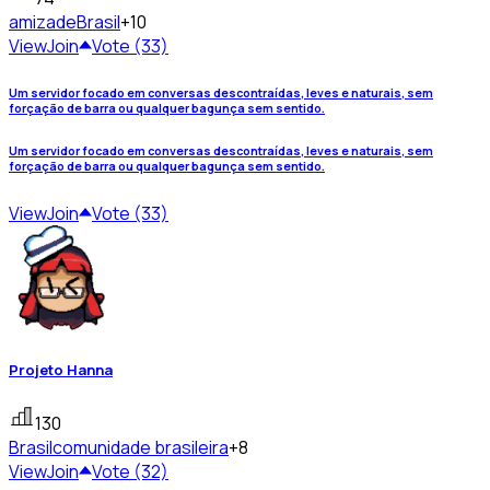
amizade
Brasil
+10
View
Join
Vote (33)
Um servidor focado em conversas descontraídas, leves e naturais, sem
forçação de barra ou qualquer bagunça sem sentido.
Um servidor focado em conversas descontraídas, leves e naturais, sem
forçação de barra ou qualquer bagunça sem sentido.
View
Join
Vote (33)
Projeto Hanna
130
Brasil
comunidade brasileira
+8
View
Join
Vote (32)