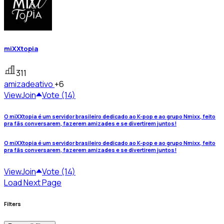
miXXtopia
311
amizade
ativo
+6
View
Join
Vote (14)
O miXXtopia é um servidor brasileiro dedicado ao K-pop e ao grupo Nmixx, feito
pra fãs conversarem, fazerem amizades e se divertirem juntos!
O miXXtopia é um servidor brasileiro dedicado ao K-pop e ao grupo Nmixx, feito
pra fãs conversarem, fazerem amizades e se divertirem juntos!
View
Join
Vote (14)
Load Next Page
Filters