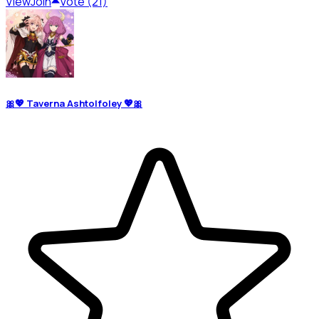
View
Join
Vote (21)
🎀💖 Taverna Ashtolfoley 💖🎀