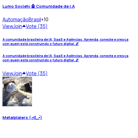
Lumo Society 🤖 Comunidade de I.A
Automação
Brasil
+10
View
Join
Vote (35)
A comunidade brasileira de IA, SaaS e Agências. Aprenda, conecte e cresça
com quem está construindo o futuro digital. 🌌
A comunidade brasileira de IA, SaaS e Agências. Aprenda, conecte e cresça
com quem está construindo o futuro digital. 🌌
View
Join
Vote (35)
Metalplaiers (╭ರ_•́)