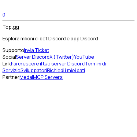
0
Top.gg
Esplora milioni di bot Discord e app Discord
Supporto
Invia Ticket
Social
Server Discord
X (Twitter)
YouTube
Link
Fai crescere il tuo server Discord
Termini di
Servizio
Sviluppatori
Richiedi i miei dati
Partner
Medal
MCP Servers