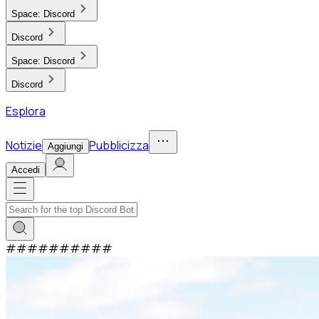
Space:
Discord
Discord
Space:
Discord
Discord
Esplora
Notizie
Pubblicizza
Aggiungi
Accedi
#
#
#
#
#
#
#
#
#
#