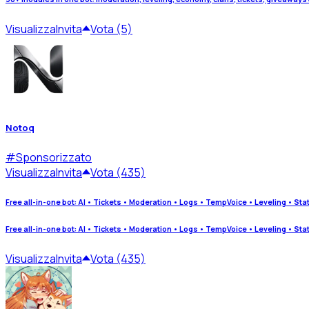
Visualizza
Invita
Vota (5)
Notoq
#
Sponsorizzato
Visualizza
Invita
Vota (435)
Free all-in-one bot: AI • Tickets • Moderation • Logs • TempVoice • Leveling • St
Free all-in-one bot: AI • Tickets • Moderation • Logs • TempVoice • Leveling • St
Visualizza
Invita
Vota (435)