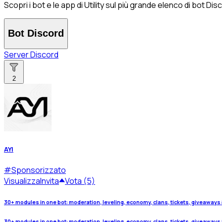
Scopri i bot e le app di Utility sul più grande elenco di bot Di
Bot Discord
Server Discord
2
AYI
#
Sponsorizzato
Visualizza
Invita
Vota (5)
30+ modules in one bot: moderation, leveling, economy, clans, tickets, giveaways 
30+ modules in one bot: moderation, leveling, economy, clans, tickets, giveaways 