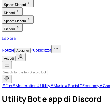
Space:
Discord
Discord
Space:
Discord
Discord
Esplora
Notizie
Pubblicizza
Aggiungi
Accedi
#
Fun
#
Moderation
#
Utility
#
Music
#
Social
#
Economy
#
Ga
Utility Bot e app di Discord