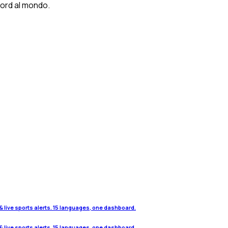
scord al mondo.
& live sports alerts. 15 languages, one dashboard.
& live sports alerts. 15 languages, one dashboard.