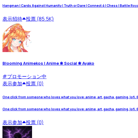
Hangman | Cards Against Humanity | Truth or Dare | Connect 4 | Chess | Battle Royale
表示
招待
投票 (85.5K)
Blooming Animekos | Anime ❀ Social ❀ Ayako
#
プロモーション中
表示
参加
投票 (0)
One click from someone who loves what you love: anime, art, gacha, gaming, lofi. 
One click from someone who loves what you love: anime, art, gacha, gaming, lofi. 
表示
参加
投票 (0)