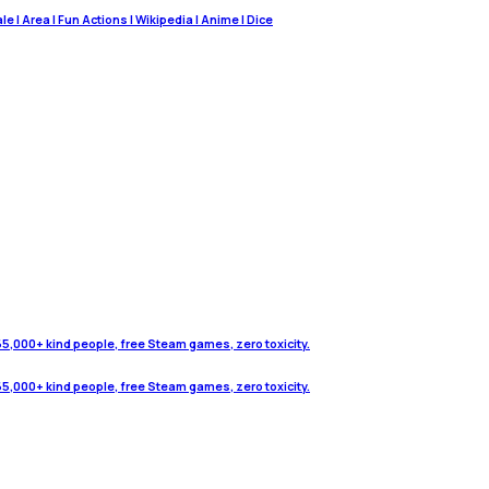
 | Area | Fun Actions | Wikipedia | Anime | Dice
65,000+ kind people, free Steam games, zero toxicity.
65,000+ kind people, free Steam games, zero toxicity.