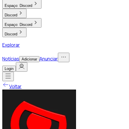
Espaço:
Discord
Discord
Espaço:
Discord
Discord
Explorar
Notícias
Anunciar
Adicionar
Login
Voltar