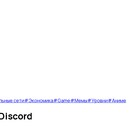
льные сети
#
Экономика
#
Game
#
Мемы
#
Уровни
#
Аниме
Discord