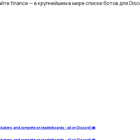
йте finance — в крупнейшем в мире списке ботов для Disc
r bakery, and compete on leaderboards - all on Discord! 🍰
r bakery, and compete on leaderboards - all on Discord! 🍰