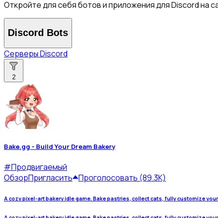
Откройте для себя ботов и приложения для Discord на са
Discord Bots
Серверы Discord
2
Bake.gg - Build Your Dream Bakery
#
Продвигаемый
Обзор
Пригласить
Проголосовать (89.3K)
A cozy pixel-art bakery idle game. Bake pastries, collect cats, fully customize you
A cozy pixel-art bakery idle game. Bake pastries, collect cats, fully customize you