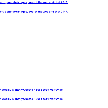
port, generate images, search the web and chat 24-7.
port, generate images, search the web and chat 24-7.
y-Weekly-Monthly Quests • Build cozy WaifuVille
y-Weekly-Monthly Quests • Build cozy WaifuVille