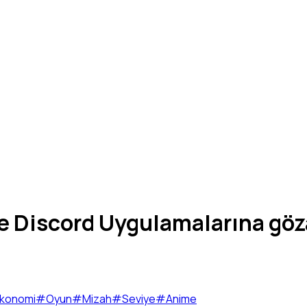
ve Discord Uygulamalarına göz
konomi
#
Oyun
#
Mizah
#
Seviye
#
Anime