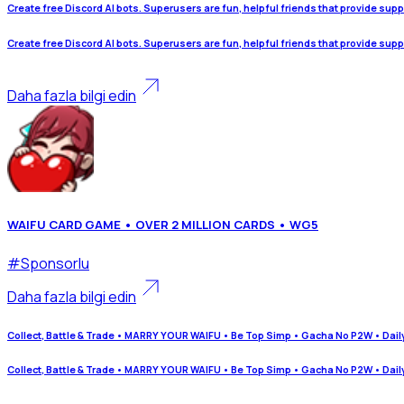
Create free Discord AI bots. Superusers are fun, helpful friends that provide sup
Create free Discord AI bots. Superusers are fun, helpful friends that provide sup
Daha fazla bilgi edin
WAIFU CARD GAME • OVER 2 MILLION CARDS • WG5
#
Sponsorlu
Daha fazla bilgi edin
Collect, Battle & Trade • MARRY YOUR WAIFU • Be Top Simp • Gacha No P2W • Dail
Collect, Battle & Trade • MARRY YOUR WAIFU • Be Top Simp • Gacha No P2W • Dail