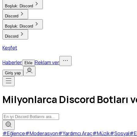
Boşluk:
Discord
Discord
Boşluk:
Discord
Discord
Keşfet
Haberler
Reklam ver
Ekle
Giriş yap
Milyonlarca Discord Botları 
#
Eğlence
#
Moderasyon
#
Yardımcı Araç
#
Müzik
#
Sosyal
#
E