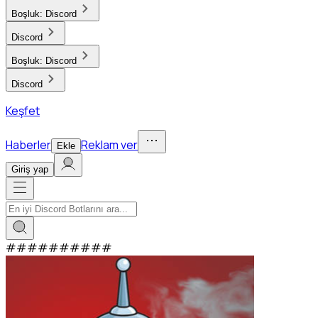
Boşluk:
Discord
Discord
Boşluk:
Discord
Discord
Keşfet
Haberler
Reklam ver
Ekle
Giriş yap
#
#
#
#
#
#
#
#
#
#