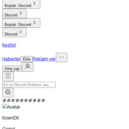
Boşluk:
Discord
Discord
Boşluk:
Discord
Discord
Keşfet
Haberler
Reklam ver
Ekle
Giriş yap
#
#
#
#
#
#
#
#
#
#
KixenDK
Genel