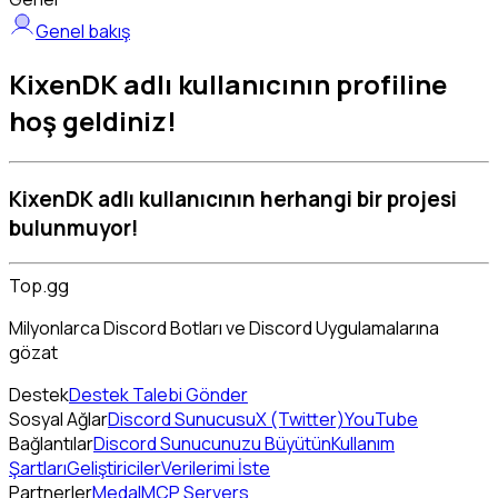
Genel bakış
KixenDK adlı kullanıcının profiline
hoş geldiniz!
KixenDK adlı kullanıcının herhangi bir projesi
bulunmuyor!
Top.gg
Milyonlarca Discord Botları ve Discord Uygulamalarına
gözat
Destek
Destek Talebi Gönder
Sosyal Ağlar
Discord Sunucusu
X (Twitter)
YouTube
Bağlantılar
Discord Sunucunuzu Büyütün
Kullanım
Şartları
Geliştiriciler
Verilerimi İste
Partnerler
Medal
MCP Servers