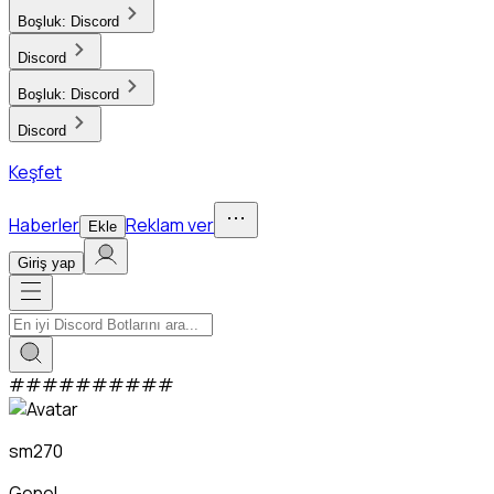
Boşluk:
Discord
Discord
Boşluk:
Discord
Discord
Keşfet
Haberler
Reklam ver
Ekle
Giriş yap
#
#
#
#
#
#
#
#
#
#
sm270
Genel