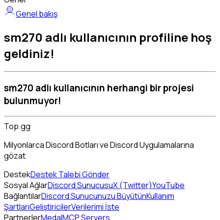
Genel bakış
sm270 adlı kullanıcının profiline hoş
geldiniz!
sm270 adlı kullanıcının herhangi bir projesi
bulunmuyor!
Top.gg
Milyonlarca Discord Botları ve Discord Uygulamalarına
gözat
Destek
Destek Talebi Gönder
Sosyal Ağlar
Discord Sunucusu
X (Twitter)
YouTube
Bağlantılar
Discord Sunucunuzu Büyütün
Kullanım
Şartları
Geliştiriciler
Verilerimi İste
Partnerler
Medal
MCP Servers