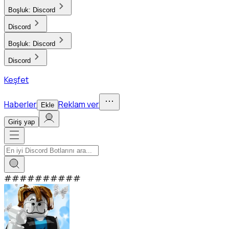
Boşluk:
Discord
Discord
Boşluk:
Discord
Discord
Keşfet
Haberler
Reklam ver
Ekle
Giriş yap
#
#
#
#
#
#
#
#
#
#