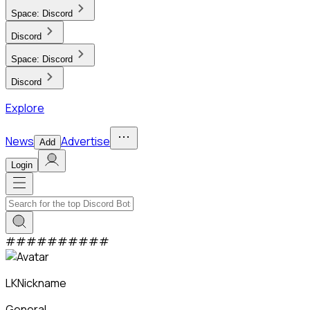
Space:
Discord
Discord
Space:
Discord
Discord
Explore
News
Advertise
Add
Login
#
#
#
#
#
#
#
#
#
#
LKNickname
General