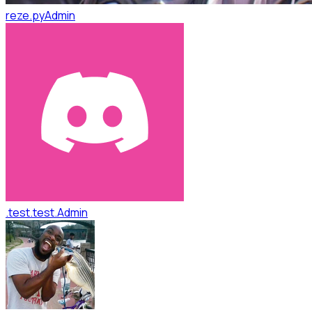
reze.py
Admin
.test.test.
Admin