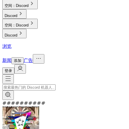
空间：
Discord
Discord
空间：
Discord
Discord
浏览
新闻
广告
添加
登录
#
#
#
#
#
#
#
#
#
#