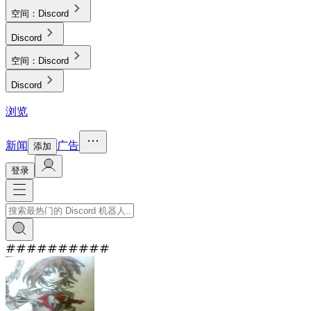
空间：
Discord
Discord
空间：
Discord
Discord
浏览
新闻
广告
添加
登录
#
#
#
#
#
#
#
#
#
#