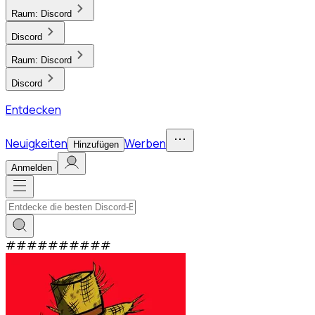
Raum:
Discord
Discord
Raum:
Discord
Discord
Entdecken
Neuigkeiten
Werben
Hinzufügen
Anmelden
#
#
#
#
#
#
#
#
#
#