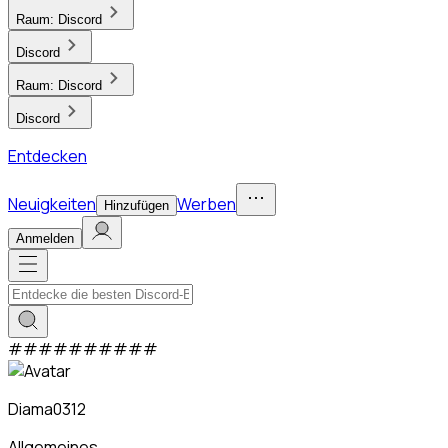
Raum:
Discord
Discord
Raum:
Discord
Discord
Entdecken
Neuigkeiten
Werben
Hinzufügen
Anmelden
#
#
#
#
#
#
#
#
#
#
Diama0312
Allgemeines