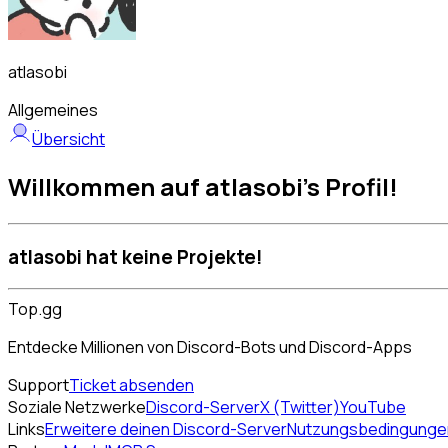
atlasobi
Allgemeines
Übersicht
Willkommen auf atlasobi's Profil!
atlasobi hat keine Projekte!
Top.gg
Entdecke Millionen von Discord-Bots und Discord-Apps
Support
Ticket absenden
Soziale Netzwerke
Discord-Server
X (Twitter)
YouTube
Links
Erweitere deinen Discord-Server
Nutzungsbedingunge