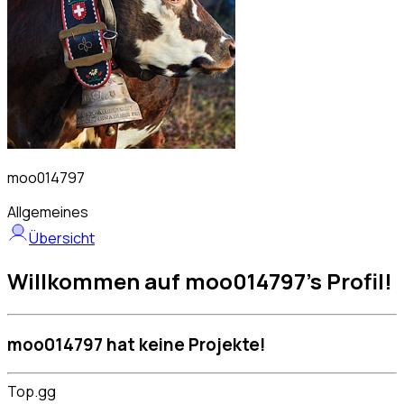
moo014797
Allgemeines
Übersicht
Willkommen auf moo014797's Profil!
moo014797 hat keine Projekte!
Top.gg