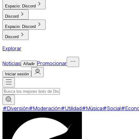
Espacio:
Discord
Discord
Espacio:
Discord
Discord
Explorar
Noticias
Promocionar
Añadir
Iniciar sesión
#
Diversión
#
Moderación
#
Utilidad
#
Música
#
Social
#
Econ