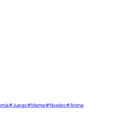
omía
#
Juego
#
Meme
#
Niveles
#
Anime