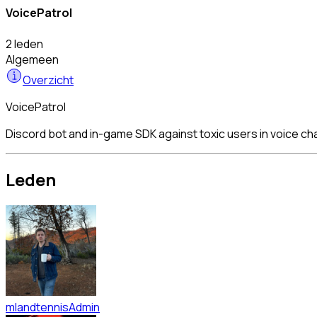
VoicePatrol
2 leden
Algemeen
Overzicht
VoicePatrol
Discord bot and in-game SDK against toxic users in voice ch
Leden
mlandtennis
Admin