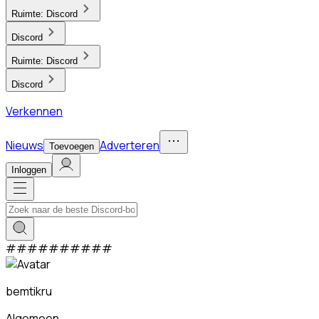
Ruimte:
Discord
Discord
Ruimte:
Discord
Discord
Verkennen
Nieuws
Adverteren
Toevoegen
Inloggen
#
#
#
#
#
#
#
#
#
#
bemtikru
Algemeen