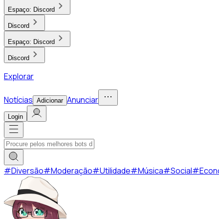
Espaço:
Discord
Discord
Espaço:
Discord
Discord
Explorar
Notícias
Anunciar
Adicionar
Login
#
Diversão
#
Moderação
#
Utilidade
#
Música
#
Social
#
Econ