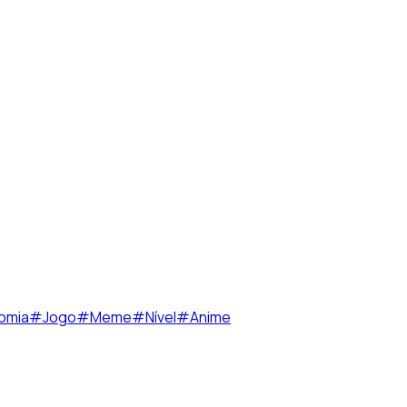
omia
#
Jogo
#
Meme
#
Nível
#
Anime