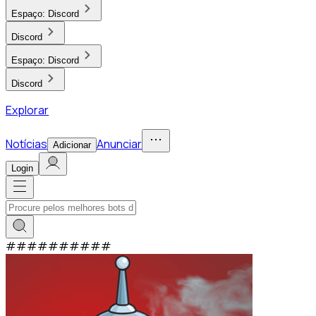
Espaço:
Discord
Discord
Espaço:
Discord
Discord
Explorar
Notícias
Anunciar
Adicionar
Login
#
#
#
#
#
#
#
#
#
#