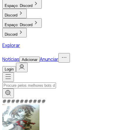
Espaço:
Discord
Discord
Espaço:
Discord
Discord
Explorar
Notícias
Anunciar
Adicionar
Login
#
#
#
#
#
#
#
#
#
#