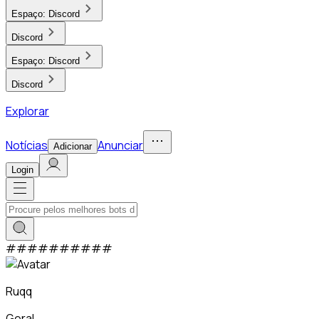
Espaço:
Discord
Discord
Espaço:
Discord
Discord
Explorar
Notícias
Anunciar
Adicionar
Login
#
#
#
#
#
#
#
#
#
#
Ruqq
Geral