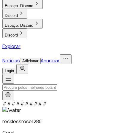
Espaço:
Discord
Discord
Espaço:
Discord
Discord
Explorar
Notícias
Anunciar
Adicionar
Login
#
#
#
#
#
#
#
#
#
#
recklessrose1280
Geral