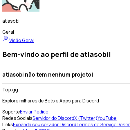
atlasobi
Geral
Visão Geral
Bem-vindo ao perfil de atlasobi!
atlasobi não tem nenhum projeto!
Top.gg
Explore milhares de Bots e Apps para Discord
Suporte
Enviar Pedido
Redes Sociais
Servidor do Discord
X (Twitter)
YouTube
Links
Expanda seu servidor Discord
Termos de Serviço
Desen