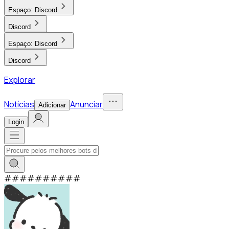
Espaço:
Discord
Discord
Espaço:
Discord
Discord
Explorar
Notícias
Anunciar
Adicionar
Login
#
#
#
#
#
#
#
#
#
#