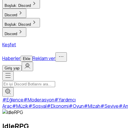
Boşluk:
Discord
Discord
Boşluk:
Discord
Discord
Keşfet
Haberler
Reklam ver
Ekle
Giriş yap
#
Eğlence
#
Moderasyon
#
Yardımcı
Araç
#
Müzik
#
Sosyal
#
Ekonomi
#
Oyun
#
Mizah
#
Seviye
#
An
IdleRPG