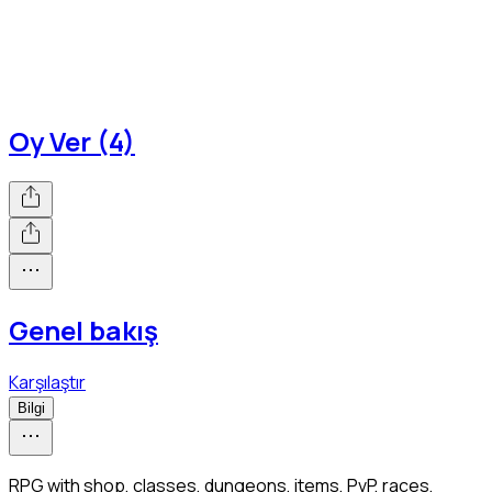
Oy Ver (4)
Genel bakış
Karşılaştır
Bilgi
RPG with shop, classes, dungeons, items, PvP, races,