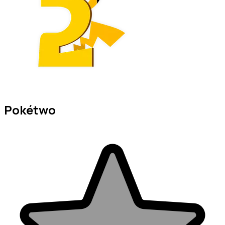
Pokétwo