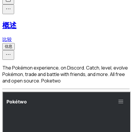
概述
比较
信息
The Pokémon experience, on Discord. Catch, level, evolve
Pokémon, trade and battle with friends, and more. All free
and open source. Poketwo