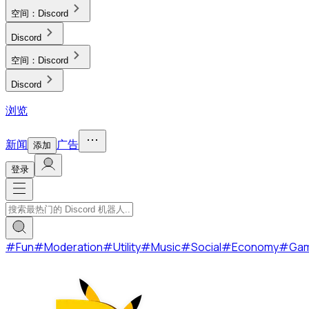
空间：
Discord
Discord
空间：
Discord
Discord
浏览
新闻
广告
添加
登录
#
Fun
#
Moderation
#
Utility
#
Music
#
Social
#
Economy
#
Ga