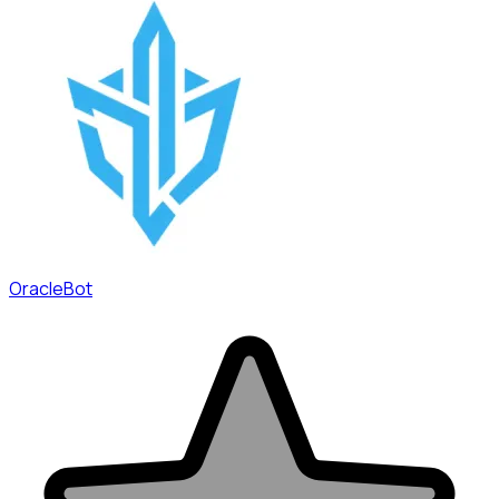
OracleBot