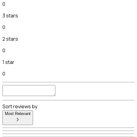
0
3 stars
0
2 stars
0
1 star
0
Sort reviews by
Most Relevant