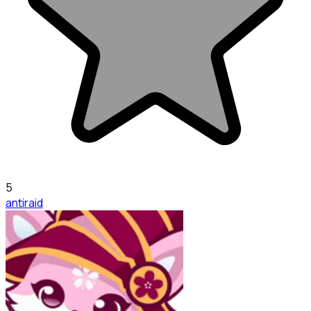
5
antiraid