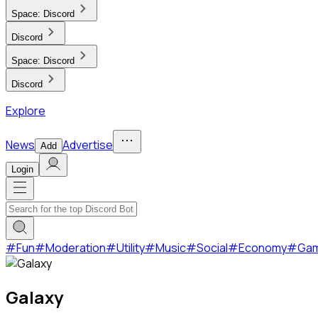
Space:
Discord
Discord
Space:
Discord
Discord
Explore
News
Advertise
Add
Login
#
Fun
#
Moderation
#
Utility
#
Music
#
Social
#
Economy
#
Ga
Galaxy