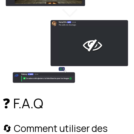
❓ F.A.Q
🔄️ Comment utiliser des 