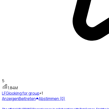
5
1.84M
LFG
looking for group
+1
Anzeigen
Beitreten
Abstimmen (0)